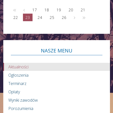
17
18
19
20
21
22
23
24
25
26
NASZE
MENU
Aktualności
Ogłoszenia
Terminarz
Opłaty
Wyniki zawodów
Porozumienia