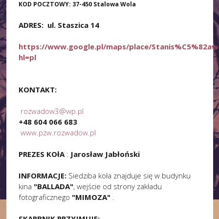
KOD POCZTOWY: 37-450 Stalowa Wola
ADRES: ul. Staszica 14
https://www.google.pl/maps/place/Stanis%C5%82aw
hl=pl
KONTAKT:
rozwadow3@wp.pl
+48 604 066 683
www.pzw.rozwadow.pl
PREZES KOłA
:
Jarosław Jabłoński
INFORMACJE:
Siedziba koła znajduje się w budynku
kina
"BALLADA"
, wejście od strony zakładu
fotograficznego
"MIMOZA"
.
SKARBNIK PRZYJMUJE: