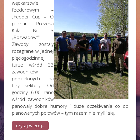
wędkarstwie
feederowym –
„Feeder Cup – O
puchar Prezesa
Koła Nr 3
„Rozwadów””.
Zawody zostały
rozegrane w jednej
pięciogodzinnej
turze wśród 33
zawodników
podzielonych na
trzy sektory. Od
godziny 6.00 rano
wśród zawodników
panowały dobre humory i duże oczekiwania co do
planowanych połowów – tym razem nie mylili się.
czytaj więcej...