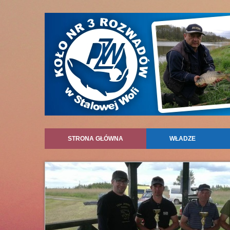
STRONA GŁÓWNA
WŁADZE