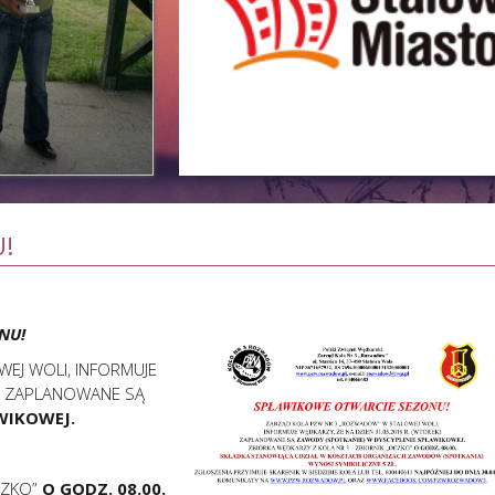
!
ONU!
EJ WOLI, INFORMUJE
K) ZAPLANOWANE SĄ
WIKOWEJ.
CZKO”
O GODZ. 08.00.