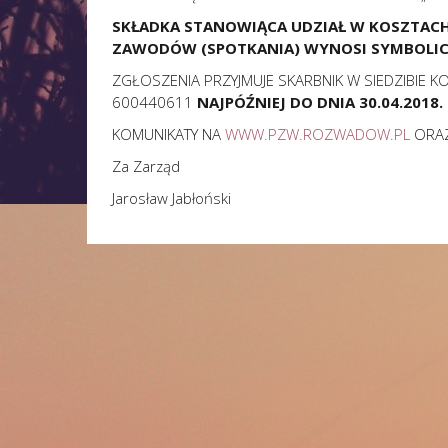
SKŁADKA STANOWIĄCA UDZIAŁ W KOSZTACH
ZAWODÓW (SPOTKANIA)
WYNOSI SYMBOLICZ
ZGŁOSZENIA PRZYJMUJE SKARBNIK W SIEDZIBIE KO
600440611
NAJPÓŹNIEJ DO DNIA 30.04.2018.
KOMUNIKATY NA
WWW.PZW.ROZWADOW.PL
ORA
Za Zarząd
Jarosław Jabłoński