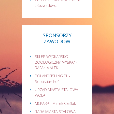
,,Rozwadów,,
SPONSORZY
ZAWODÓW
SKLEP WĘDKARSKO -
ZOOLOGICZNY "RYBKA" -
RAFAŁ MAŁEK
POLANDFISHING.PL -
Sebastian Łoś
URZĄD MIASTA STALOWA
WOLA
MCKARP - Marek Cieślak
RADA MIASTA STALOWA