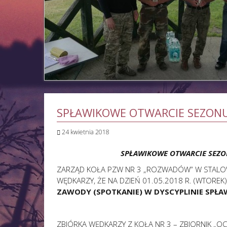
SPŁAWIKOWE OTWARCIE SEZONU
24 kwietnia 2018
SPŁAWIKOWE OTWARCIE SEZ
ZARZĄD KOŁA PZW NR 3 „ROZWADÓW” W STALOW
WĘDKARZY, ŻE NA DZIEŃ 01.05.2018 R. (WTORE
ZAWODY (SPOTKANIE) W DYSCYPLINIE SPŁA
ZBIÓRKA WĘDKARZY Z KOŁA NR 3 – ZBIORNIK „O