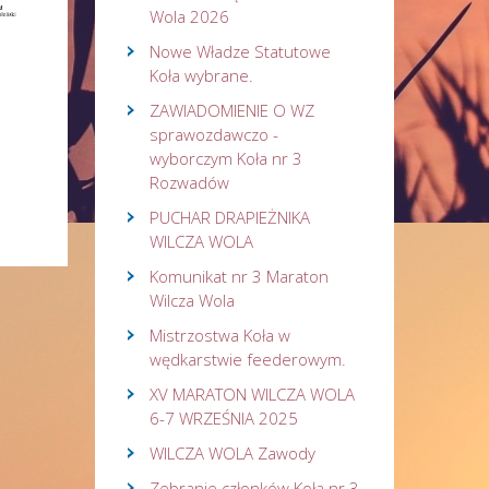
Wola 2026
Nowe Władze Statutowe
Koła wybrane.
ZAWIADOMIENIE O WZ
sprawozdawczo -
wyborczym Koła nr 3
Rozwadów
PUCHAR DRAPIEŻNIKA
WILCZA WOLA
Komunikat nr 3 Maraton
Wilcza Wola
Mistrzostwa Koła w
wędkarstwie feederowym.
XV MARATON WILCZA WOLA
6-7 WRZEŚNIA 2025
WILCZA WOLA Zawody
Zebranie członków Koła nr 3