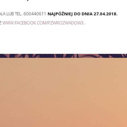
OŁA LUB TEL. 600440611
NAJPÓŹNIEJ DO DNIA 27.04.2018.
Z
WWW.FACEBOOK.COM/PZWROZWADOW3
.