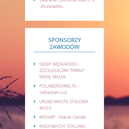
,,Rozwadów,,
SPONSORZY
ZAWODÓW
SKLEP WĘDKARSKO -
ZOOLOGICZNY "RYBKA" -
RAFAŁ MAŁEK
POLANDFISHING.PL -
Sebastian Łoś
URZĄD MIASTA STALOWA
WOLA
MCKARP - Marek Cieślak
RADA MIASTA STALOWA