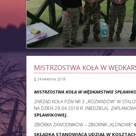
MISTRZOSTWA KOŁA W WĘDKAR
24 kwietnia 2018
MISTRZOSTWA KOŁA
W WĘDKARSTWIE SPŁAWIK
ZARZĄD KOŁA PZW NR 3 „ROZWADÓW” W STALOWE
NA DZIEŃ 29.04.2018 R. (NIEDZIELA) ZAPLANO
SPŁAWIKOWEJ.
ZBIÓRKA ZAWODNIKÓW – ZBIORNIK „KLONOWE”
SKŁADKA STANOWIĄCA UDZIAŁ W KOSZTAC