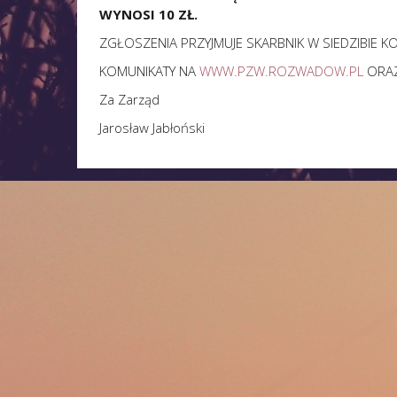
WYNOSI 10 ZŁ.
ZGŁOSZENIA PRZYJMUJE SKARBNIK W SIEDZIBIE K
KOMUNIKATY NA
WWW.PZW.ROZWADOW.PL
ORA
Za Zarząd
Jarosław Jabłoński