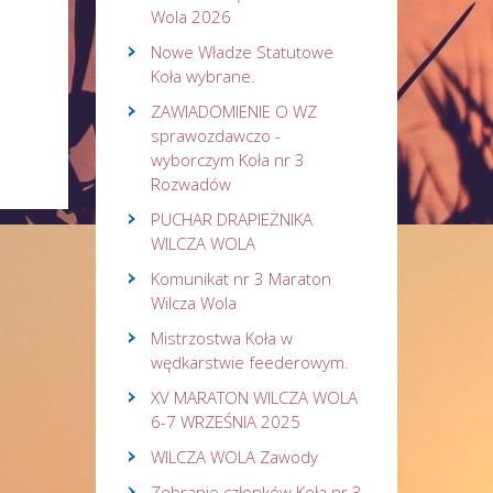
Wola 2026
Nowe Władze Statutowe
Koła wybrane.
ZAWIADOMIENIE O WZ
sprawozdawczo -
wyborczym Koła nr 3
Rozwadów
PUCHAR DRAPIEŻNIKA
WILCZA WOLA
Komunikat nr 3 Maraton
Wilcza Wola
Mistrzostwa Koła w
wędkarstwie feederowym.
XV MARATON WILCZA WOLA
6-7 WRZEŚNIA 2025
WILCZA WOLA Zawody
Zebranie członków Koła nr 3