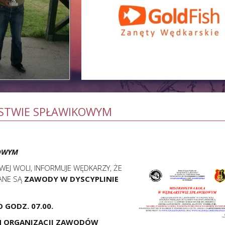
STWIE SPŁAWIKOWYM
OWYM
J WOLI, INFORMUJE WĘDKARZY, ŻE
WANE SĄ
ZAWODY W DYSCYPLINIE
O GODZ. 07.00.
H ORGANIZACJI ZAWODÓW