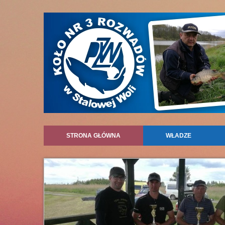
STRONA GŁÓWNA
WŁADZE