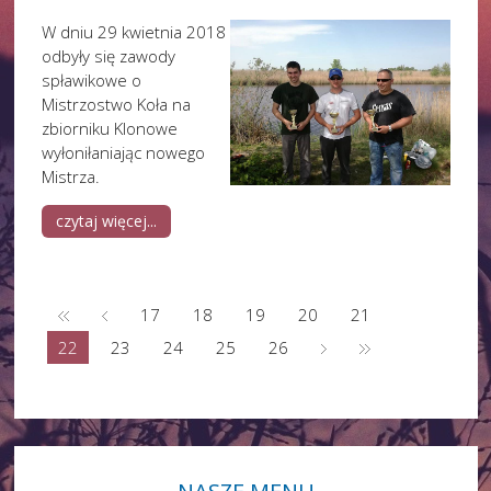
W dniu 29 kwietnia 2018
odbyły się zawody
spławikowe o
Mistrzostwo Koła na
zbiorniku Klonowe
wyłoniłaniając nowego
Mistrza.
czytaj więcej...
17
18
19
20
21
22
23
24
25
26