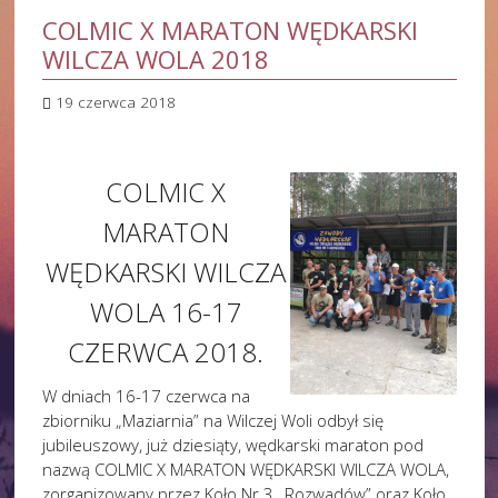
COLMIC X MARATON WĘDKARSKI
WILCZA WOLA 2018
19 czerwca 2018
COLMIC X
MARATON
WĘDKARSKI WILCZA
WOLA 16-17
CZERWCA 2018.
W dniach 16-17 czerwca na
zbiorniku „Maziarnia” na Wilczej Woli odbył się
jubileuszowy, już dziesiąty, wędkarski maraton pod
nazwą COLMIC X MARATON WĘDKARSKI WILCZA WOLA,
zorganizowany przez Koło Nr 3 „Rozwadów” oraz Koło