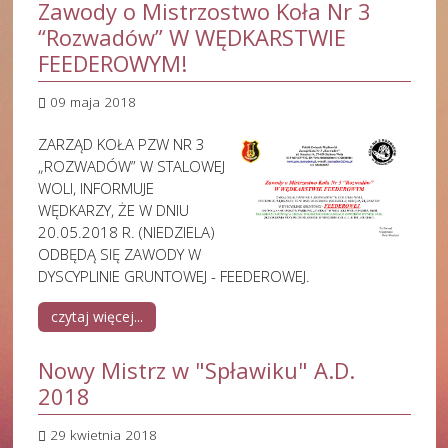
Zawody o Mistrzostwo Koła Nr 3
“Rozwadów” W WĘDKARSTWIE
FEEDEROWYM!
09 maja 2018
ZARZĄD KOŁA PZW NR 3
„ROZWADÓW” W STALOWEJ
WOLI, INFORMUJE
WĘDKARZY, ŻE W DNIU
20.05.2018 R. (NIEDZIELA)
ODBĘDĄ SIĘ ZAWODY W
DYSCYPLINIE GRUNTOWEJ - FEEDEROWEJ.
czytaj więcej...
Nowy Mistrz w "Spławiku" A.D.
2018
29 kwietnia 2018