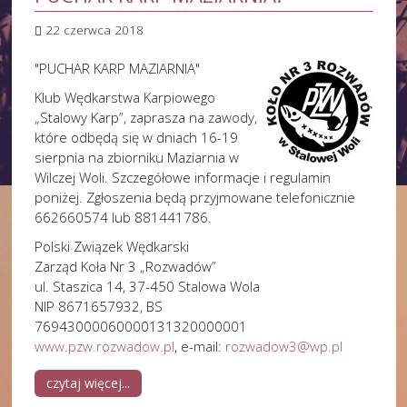
22 czerwca 2018
"PUCHAR KARP MAZIARNIA"
Klub Wędkarstwa Karpiowego
„Stalowy Karp”, zaprasza na zawody,
które odbędą się w dniach 16-19
sierpnia na zbiorniku Maziarnia w
Wilczej Woli. Szczegółowe informacje i regulamin
poniżej. Zgłoszenia będą przyjmowane telefonicznie
662660574 lub 881441786.
Polski Związek Wędkarski
Zarząd Koła Nr 3 „Rozwadów”
ul. Staszica 14, 37-450 Stalowa Wola
NIP 8671657932, BS
76943000060000131320000001
www.pzw.rozwadow.pl
, e-mail:
rozwadow3@wp.pl
czytaj więcej...