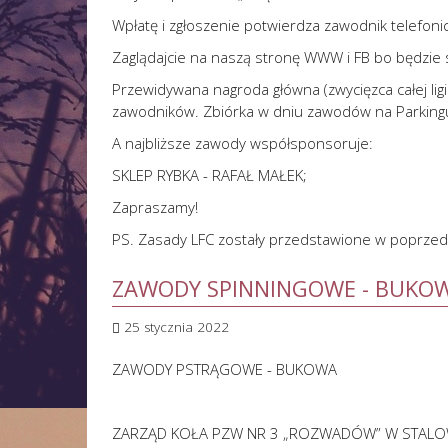
Wpłatę i zgłoszenie potwierdza zawodnik telefoni
Zaglądajcie na naszą stronę WWW i FB bo będzie s
Przewidywana nagroda główna (zwycięzca całej ligi
zawodników. Zbiórka w dniu zawodów na Parkingu
A najbliższe zawody współsponsoruje:
SKLEP RYBKA - RAFAŁ MAŁEK;
Zapraszamy!
PS. Zasady LFC zostały przedstawione w poprzed
ZAWODY SPINNINGOWE - BUKO
25 stycznia 2022
ZAWODY PSTRĄGOWE - BUKOWA
ZARZĄD KOŁA PZW NR 3 „ROZWADÓW” W STALOWE