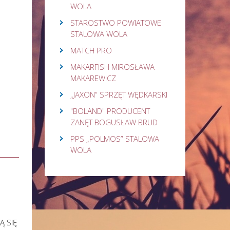
WOLA
STAROSTWO POWIATOWE
STALOWA WOLA
MATCH PRO
MAKARFISH MIROSŁAWA
MAKAREWICZ
„JAXON” SPRZĘT WĘDKARSKI
"BOLAND" PRODUCENT
ZANĘT BOGUSŁAW BRUD
PPS „POLMOS” STALOWA
WOLA
Ą SIĘ