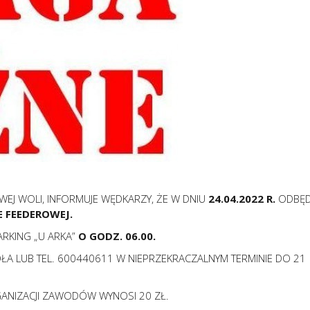
J WOLI, INFORMUJE WĘDKARZY, ŻE W DNIU
24.04.2022 R.
ODBĘD
E FEEDEROWEJ.
ARKING „U ARKA”
O GODZ. 06.00.
OŁA LUB TEL. 600440611 W NIEPRZEKRACZALNYM TERMINIE DO 21
ANIZACJI ZAWODÓW WYNOSI 20 ZŁ.