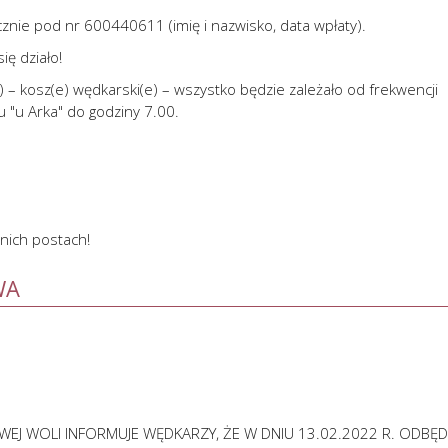
cznie pod nr 600440611 (imię i nazwisko, data wpłaty).
ię działo!
) – kosz(e) wędkarski(e) – wszystko będzie zależało od frekwencji
 "u Arka" do godziny 7.00.
nich postach!
WA
J WOLI INFORMUJE WĘDKARZY, ŻE W DNIU 13.02.2022 R. ODBĘD