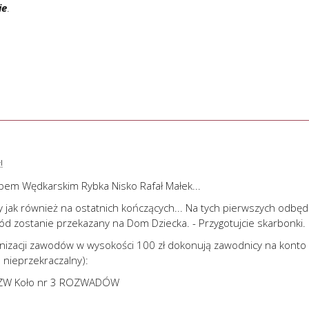
ie
.
!
em Wędkarskim Rybka Nisko Rafał Małek...
jak również na ostatnich kończących... Na tych pierwszych odbęd
hód zostanie przekazany na Dom Dziecka. - Przygotujcie skarbonki.
ganizacji zawodów w wysokości 100 zł dokonują zawodnicy na konto
nieprzekraczalny):
ZW Koło nr 3 ROZWADÓW