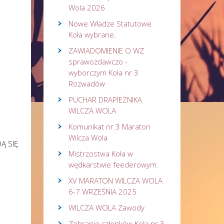
Wola 2026
Nowe Władze Statutowe
Koła wybrane.
ZAWIADOMIENIE O WZ
sprawozdawczo -
wyborczym Koła nr 3
Rozwadów
PUCHAR DRAPIEŻNIKA
WILCZA WOLA
Komunikat nr 3 Maraton
Wilcza Wola
Ą SIĘ
Mistrzostwa Koła w
wędkarstwie feederowym.
XV MARATON WILCZA WOLA
6-7 WRZEŚNIA 2025
WILCZA WOLA Zawody
Zebranie członków Koła nr 3