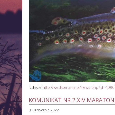
(zdjęcie:
http://wedkomania.pl/news.php?id=4090
KOMUNIKAT NR 2 XIV MARATON
18 stycznia 2022