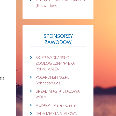
,,Rozwadów,,
SPONSORZY
ZAWODÓW
SKLEP WĘDKARSKO -
ZOOLOGICZNY "RYBKA" -
RAFAŁ MAŁEK
POLANDFISHING.PL -
zie
Sebastian Łoś
URZĄD MIASTA STALOWA
WOLA
MCKARP - Marek Cieślak
RADA MIASTA STALOWA