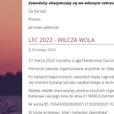
Zawodnicy ubezpieczają się we własnym zakres
Za Zarząd
Prezes
Jarosław Jabłoński
LFC 2022 - WILCZA WOLA
28 lutego 2022
27 marca 2022 ruszamy z Ligą Feederową Classic
Pierwsze zawody organizowane wspólnie ze Sklep
Po każdych tegorocznych zawodach będą nagrody 
się również licytacja sprzętu wędkarskiego a doc
Wpłatę składki stanowiącej udział w kosztach or
bankowe naszego Koła do dnia 21 MARCA (termin 
Nr konta BS 76943000060000131320000001 P
W tytule przelewu „Imię i nazwisko zawodnika”.