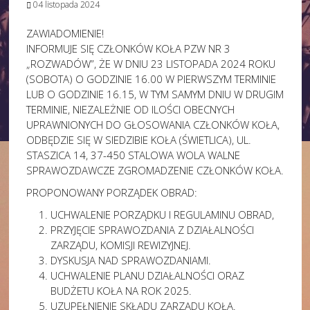
04 listopada 2024
ZAWIADOMIENIE!
INFORMUJE SIĘ CZŁONKÓW KOŁA PZW NR 3
„ROZWADÓW”, ŻE W DNIU 23 LISTOPADA 2024 ROKU
(SOBOTA) O GODZINIE 16.00 W PIERWSZYM TERMINIE
LUB O GODZINIE 16.15, W TYM SAMYM DNIU W DRUGIM
TERMINIE, NIEZALEŻNIE OD ILOŚCI OBECNYCH
UPRAWNIONYCH DO GŁOSOWANIA CZŁONKÓW KOŁA,
ODBĘDZIE SIĘ W SIEDZIBIE KOŁA (ŚWIETLICA), UL.
STASZICA 14, 37-450 STALOWA WOLA WALNE
SPRAWOZDAWCZE ZGROMADZENIE CZŁONKÓW KOŁA.
PROPONOWANY PORZĄDEK OBRAD:
UCHWALENIE PORZĄDKU I REGULAMINU OBRAD,
PRZYJĘCIE SPRAWOZDANIA Z DZIAŁALNOŚCI
ZARZĄDU, KOMISJI REWIZYJNEJ.
DYSKUSJA NAD SPRAWOZDANIAMI.
UCHWALENIE PLANU DZIAŁALNOŚCI ORAZ
BUDŻETU KOŁA NA ROK 2025.
UZUPEŁNIENIE SKŁADU ZARZĄDU KOŁA.