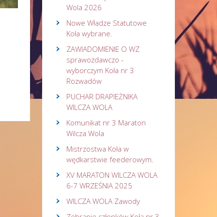
Wola 2026
Nowe Władze Statutowe
Koła wybrane.
ZAWIADOMIENIE O WZ
sprawozdawczo -
wyborczym Koła nr 3
Rozwadów
PUCHAR DRAPIEŻNIKA
WILCZA WOLA
Komunikat nr 3 Maraton
Wilcza Wola
Mistrzostwa Koła w
wędkarstwie feederowym.
XV MARATON WILCZA WOLA
6-7 WRZEŚNIA 2025
WILCZA WOLA Zawody
Zebranie członków Koła nr 3