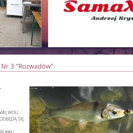
 Nr 3 “Rozwadów”
w”
EJ WOLI,
 ODBĘDĄ SIĘ
ERUNKU