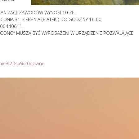
ANIZACJI ZAWODÓW WYNOSI 10 ZŁ.
DNIA 31 SIERPNIA (PIĄTEK ) DO GODZINY 16.00
 600440611.
AWODNCY MUSZĄ BYĆ WYPOSAŻENI W URZĄDZENIE POZWALAJĄCE
lenie%20sa%20dziwne