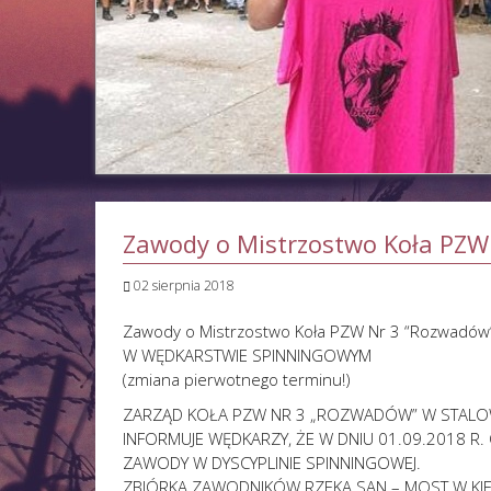
Zawody o Mistrzostwo Koła PZW
02 sierpnia 2018
Zawody o Mistrzostwo Koła PZW Nr 3 “Rozwadó
W WĘDKARSTWIE SPINNINGOWYM
(zmiana pierwotnego terminu!)
ZARZĄD KOŁA PZW NR 3 „ROZWADÓW” W STALOW
INFORMUJE WĘDKARZY, ŻE W DNIU 01.09.2018 R.
ZAWODY W DYSCYPLINIE SPINNINGOWEJ.
ZBIÓRKA ZAWODNIKÓW RZEKA SAN – MOST W KI