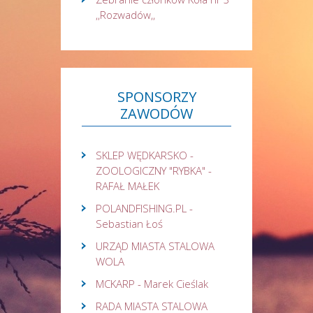
,,Rozwadów,,
SPONSORZY
ZAWODÓW
SKLEP WĘDKARSKO -
ZOOLOGICZNY "RYBKA" -
RAFAŁ MAŁEK
POLANDFISHING.PL -
Sebastian Łoś
URZĄD MIASTA STALOWA
WOLA
MCKARP - Marek Cieślak
RADA MIASTA STALOWA