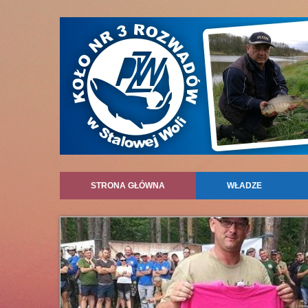
STRONA GŁÓWNA
WŁADZE