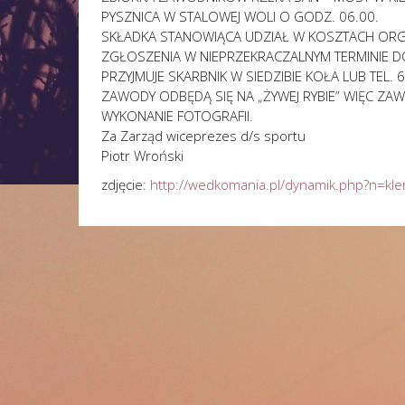
PYSZNICA W STALOWEJ WOLI O GODZ. 06.00.
SKŁADKA STANOWIĄCA UDZIAŁ W KOSZTACH ORG
ZGŁOSZENIA W NIEPRZEKRACZALNYM TERMINIE DO 
PRZYJMUJE SKARBNIK W SIEDZIBIE KOŁA LUB TEL.
ZAWODY ODBĘDĄ SIĘ NA „ŻYWEJ RYBIE” WIĘC Z
WYKONANIE FOTOGRAFII.
Za Zarząd wiceprezes d/s sportu
Piotr Wroński
zdjęcie:
http://wedkomania.pl/dynamik.php?n=k