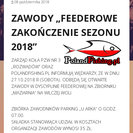
08 października 2018
ZAWODY „FEEDEROWE
ZAKOŃCZENIE SEZONU
2018”
ZARZĄD KOŁA PZW NR 3
„ROZWADÓW” ORAZ
POLANDFISHING.PL INFORMUJĄ WĘDKARZY, ŻE W DNIU
27.10.2018 R (SOBOTA). ODBĘDĄ SIĘ OTWARTE
ZAWODY W DYSCYPLINIE FEEDEROWEJ NA ZBIORNIKU
„MAZIARNIA” NA WILCZEJ WOLI.
ZBIÓRKA ZAWODNIKÓW PARKING „U ARKA” O GODZ.
07.00.
SKŁADKA STANOWIĄCA UDZIAŁ W KOSZTACH
ORGANIZACJI ZAWODÓW WYNOSI 35 ZŁ.