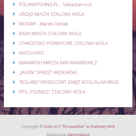
POLANDFISHING.PL - Sebastian Łoś
URZĄD MIASTA STALOWA WOLA
MCKARP - Marek Cieślak
RADA MIASTA STALOWA WOLA
STAROSTWO POWIATOWE STALOWA WOLA
MATCH PRO
MAKARFISH MIROSŁAWA MAKAREWICZ
„JAXON” SPRZĘT WĘDKARSKI
"BOLAND" PRODUCENT ZANĘT BOGUSŁAW BRUD
PPS „POLMOS” STALOWA WOLA
Copyright
©
Koło nr 3 "Rozwadów" w Stalowej Woli
Realizacja:
darmedia.pl